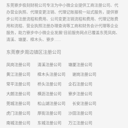
东莞寮步极刻财税公司专注为中小微企业提供工商注册公司、代
办营业执照、代理变更注销、代理记账报税一站式服务，提供寮
步公司注册流程和费用、公司变更注销流程和费用、代理记账费
用和流程、营业执照注册办理查询等工商和财务会计代理等企业
服务，助力寮步中小微企业发展!目前服务网点已覆盖东莞凤岗、
清溪、塘厦、樟木头、寮步......
东莞寮步周边镇区注册公司
凤岗注册公司
清溪注册公司
塘厦注册公司
黄江注册公司
樟木头注册公司
谢岗注册公司
常平注册公司
桥头注册公司
企石注册公司
大朗注册公司
横沥注册公司
寮步注册公司
莞城注册公司
松山湖注册公司
长安注册公司
虎门注册公司
厚街注册公司
沙田注册公司
南城注册公司
东城注册公司
万江注册公司